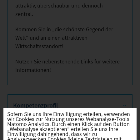
attraktiv, überschaubar und dennoch
zentral.
Kommen Sie in „die schönste Gegend der
Welt“ und an einen attraktiven
Wirtschaftsstandort!
Nutzen Sie nebenstehende Links für weitere
Informationen!
Kompetenzprofil
Sofern Sie uns Ihre Einwilligung erteilen, verwenden
wir Cookies zur Nutzung unseres Webanalyse-Tools
Matomo Analytics. Durch einen Klick auf den Button
„Webanalyse akzeptieren“ erteilen Sie uns Ihre
Einwilligung dahingehend, dass wir zu
Firmenstandorte
Analysezwecken Cookies (kleine Textdateien mit