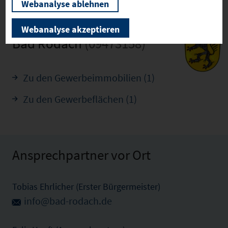
Webanalyse ablehnen
Webanalyse akzeptieren
Bad Rodach
(09473158)
Zu den Gewerbeimmobilien (1)
Zu den Gewerbeflächen (1)
Ansprechpartner vor Ort
Tobias Ehrlicher (Erster Bürgermeister)
info@bad-rodach.de