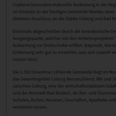
Urpfarrei besondere kulturelle Bedeutung in der Reg
16 Ortsteile zu der heutigen Gemeinde Meeder, ein
direktem Anschluss an die Städte Coburg und Bad R
Einstmals abgeschnitten durch die innerdeutsche Dem
Ausgangspunkt, welcher mit den Verkehrsprojekten 
Aufwertung zur Drehscheibe erfährt. Bayreuth, Nürnb
Entfernung sehr gut zu erreichen, was sich sowohl wi
nutzen lässt.
Die 3.700 Einwohner zählende Gemeinde liegt im No
das Gewerbegebiet Coburg Neuses/Glend. Wir und Sie
zwischen Coburg, eine der wirtschaftsstärksten Stä
und der Kurstadt Bad Rodach, als Kur- und Tourismus
Schulen, Ärzten, Vereinen, Geschäften, Apotheke un
vermissen lassen.