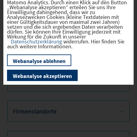
Matomo Analytics. Durch einen Klick auf den Button
„Webanalyse akzeptieren“ erteilen Sie uns Ihre
Einwilligung dahingehend, dass wir zu
Hebesätze
Analysezwecken Cookies (kleine Textdateien mit
einer Gültigkeitsdauer von maximal zwei Jahren)
setzen und die sich ergebenden Daten verarbeiten
dürfen. Sie können Ihre Einwilligung jederzeit mit
Wirkung für die Zukunft in unserer
Gewerbest
2024
380
Datenschutzerklärung
widerrufen. Hier finden Sie
euerhebes
auch weitere Informationen.
atz
Hebesatz
2024
395
Webanalyse ablehnen
der
Grundsteu
Webanalyse akzeptieren
er B
Firmenstandorte