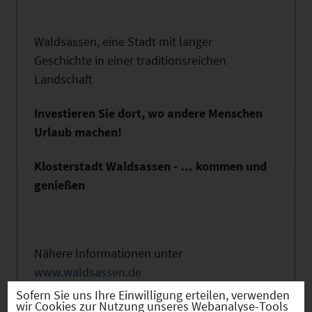
Waldsassen, eine Stadt mit langer
Geschichte in einer traditionsreichen
Landschaft
Investieren Sie dort, wo andere Menschen
Urlaub machen!
Klosterstadt Waldsassen - … kommen und
genießen
Nähere Informationen unter
www.waldsassen.de
Sofern Sie uns Ihre Einwilligung erteilen, verwenden
wir Cookies zur Nutzung unseres Webanalyse-Tools