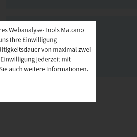
IHK Ansprechpartner
nseres Webanalyse-Tools Matomo
uns Ihre Einwilligung
Sibylle Aumer (Ansprechpartnerin)
ültigkeitsdauer von maximal zwei
aumer@regensburg.ihk.de
Einwilligung jederzeit mit
0941-5694-244
 Sie auch weitere Informationen.