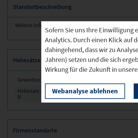
Standortbeschreibung
Weitere Informationen finden Sie obenstehend!
Sofern Sie uns Ihre Einwilligun
Analytics. Durch einen Klick auf 
dahingehend, dass wir zu Analys
Jahren) setzen und die sich erge
Hebesätze
Wirkung für die Zukunft in unser
Gewerbesteuerhebesatz
2024
Webanalyse ablehnen
Hebesatz der Grundsteuer
2024
B
Firmenstandorte