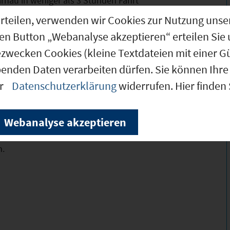
rnau in weniger als 3 Stunden Fahrt
g erteilen, verwenden wir Cookies zur Nutzung u
en)
den Button „Webanalyse akzeptieren“ erteilen Sie 
ezwecken Cookies (kleine Textdateien mit einer G
waldreiche Landschaft (600-900 m) unmittelbar
benden Daten verarbeiten dürfen. Sie können Ihre 
ren kulturellen und historischen
er
Datenschutzerklärung
widerrufen. Hier finden
nd ausgebautes Netz an Rad- und
useum Bärnau, Steinbergkirche,
Webanalyse akzeptieren
taculum, Langlaufzentrum Silberhütte, Skilift
hütte, Badesee Moorweiher, Naturschutzgebiet
n.