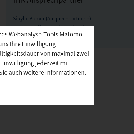
Sibylle Aumer (Ansprechpartnerin)
aumer@regensburg.ihk.de
nseres Webanalyse-Tools Matomo
0941-5694-244
uns Ihre Einwilligung
ültigkeitsdauer von maximal zwei
Einwilligung jederzeit mit
 Sie auch weitere Informationen.