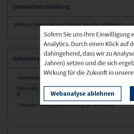
Standortbeschreibung
Weitere Informationen finden Sie obenstehend!
Sofern Sie uns Ihre Einwilligun
Analytics. Durch einen Klick auf 
dahingehend, dass wir zu Analys
Hebesätze
Jahren) setzen und die sich erge
Wirkung für die Zukunft in unser
Gewerbesteuerhebesatz
2025
Hebesatz der Grundsteuer
2025
Webanalyse ablehnen
B
* Aktueller Stand gemäß Meldung der Kommune