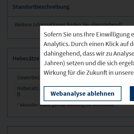
Standortbeschreibung
Weitere Informationen finden Sie obenstehend!
Sofern Sie uns Ihre Einwilligun
Analytics. Durch einen Klick auf 
dahingehend, dass wir zu Analys
Hebesätze
Jahren) setzen und die sich erge
Wirkung für die Zukunft in unser
Gewerbesteuerhebesatz
2025
Hebesatz der Grundsteuer
2025
Webanalyse ablehnen
B
* Aktueller Stand gemäß Meldung der Kommune