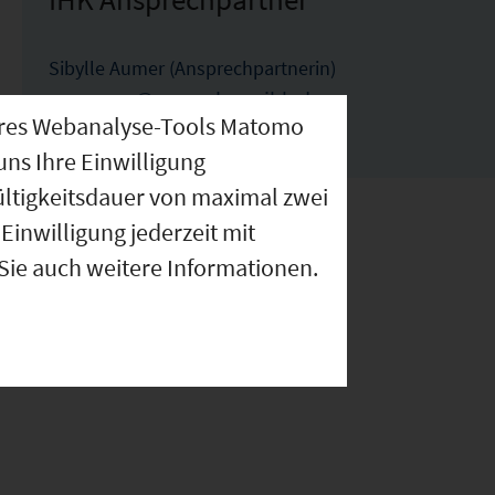
Sibylle Aumer (Ansprechpartnerin)
aumer@regensburg.ihk.de
nseres Webanalyse-Tools Matomo
0941-5694-244
uns Ihre Einwilligung
ültigkeitsdauer von maximal zwei
Einwilligung jederzeit mit
 Sie auch weitere Informationen.