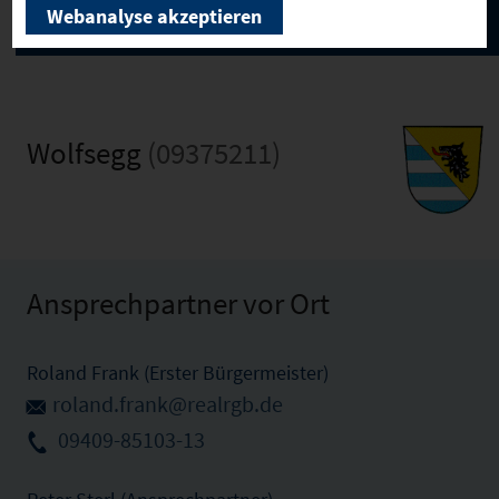
Webanalyse akzeptieren
Wolfsegg
(09375211)
Ansprechpartner vor Ort
Roland Frank (Erster Bürgermeister)
roland.frank@realrgb.de
09409-85103-13