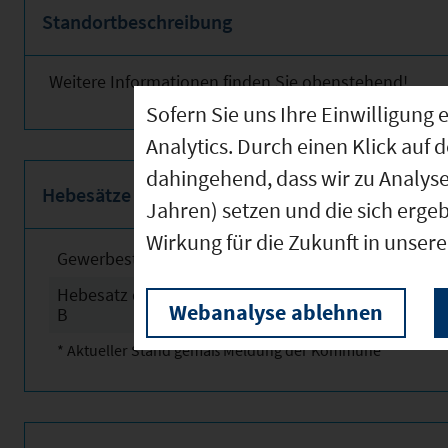
Standortbeschreibung
Weitere Informationen finden Sie obenstehend!
Sofern Sie uns Ihre Einwilligun
Analytics. Durch einen Klick auf 
dahingehend, dass wir zu Analys
Hebesätze
Jahren) setzen und die sich erge
Wirkung für die Zukunft in unser
Gewerbesteuerhebesatz
2025
Hebesatz der Grundsteuer
2025
Webanalyse ablehnen
B
* Aktueller Stand gemäß Meldung der Kommune