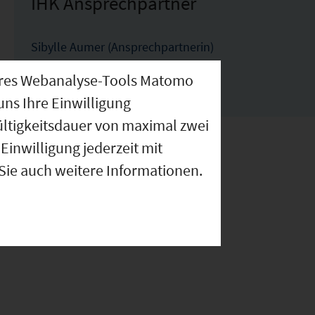
IHK Ansprechpartner
Sibylle Aumer (Ansprechpartnerin)
aumer@regensburg.ihk.de
nseres Webanalyse-Tools Matomo
0941-5694-244
uns Ihre Einwilligung
ültigkeitsdauer von maximal zwei
Einwilligung jederzeit mit
 Sie auch weitere Informationen.