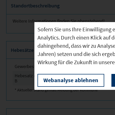
Standortbeschreibung
Weitere Informationen finden Sie obenstehend!
Sofern Sie uns Ihre Einwilligun
Analytics. Durch einen Klick auf 
dahingehend, dass wir zu Analys
Hebesätze
Jahren) setzen und die sich erge
Wirkung für die Zukunft in unser
Gewerbesteuerhebesatz
2025
Hebesatz der Grundsteuer
2025
Webanalyse ablehnen
B
* Aktueller Stand gemäß Meldung der Kommune