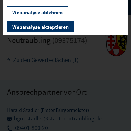
Webanalyse ablehnen
Webanalyse akzeptieren
Neutraubling
(09375174)
Zu den Gewerbeflächen (1)
Ansprechpartner vor Ort
Harald Stadler (Erster Bürgermeister)
bgm.stadler@stadt-neutraubling.de
09401-800-20