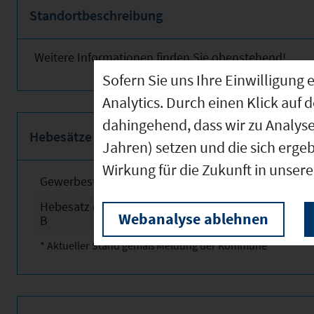
Standortbeschreibung
Weitere Informationen finden Sie obenstehend!
Sofern Sie uns Ihre Einwilligun
Analytics. Durch einen Klick auf 
dahingehend, dass wir zu Analys
Hebesätze
Jahren) setzen und die sich erge
Wirkung für die Zukunft in unser
Gewerbesteuerhebesatz
2025
Hebesatz der Grundsteuer
2025
Webanalyse ablehnen
B
* Aktueller Stand gemäß Meldung der Kommune