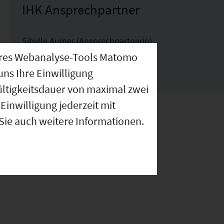
IHK Ansprechpartner
Sibylle Aumer (Ansprechpartnerin)
aumer@regensburg.ihk.de
nseres Webanalyse-Tools Matomo
0941-5694-244
uns Ihre Einwilligung
ültigkeitsdauer von maximal zwei
Einwilligung jederzeit mit
 Sie auch weitere Informationen.