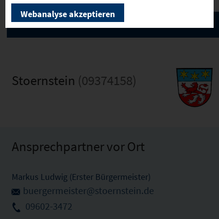
Webanalyse akzeptieren
Stoernstein
(09374158)
Ansprechpartner vor Ort
Markus Ludwig (Erster Bürgermeister)
buergermeister@stoernstein.de
09602-3472