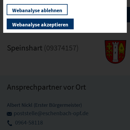
Webanalyse ablehnen
Webanalyse akzeptieren
Speinshart
(09374157)
Ansprechpartner vor Ort
Albert Nickl (Erster Bürgermeister)
poststelle@eschenbach-opf.de
0964-58118