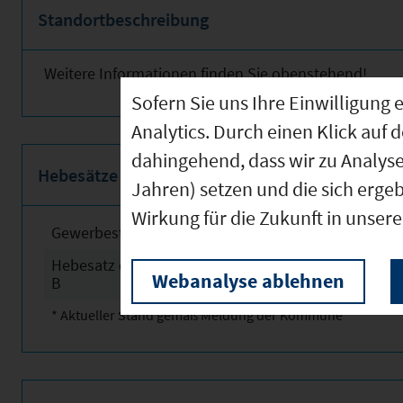
Standortbeschreibung
Weitere Informationen finden Sie obenstehend!
Sofern Sie uns Ihre Einwilligun
Analytics. Durch einen Klick auf 
dahingehend, dass wir zu Analys
Hebesätze
Jahren) setzen und die sich erge
Wirkung für die Zukunft in unser
Gewerbesteuerhebesatz
2025
Hebesatz der Grundsteuer
2025
Webanalyse ablehnen
B
* Aktueller Stand gemäß Meldung der Kommune