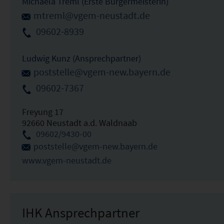
Michaela Treml (Erste Bürgermeisterin)
mtreml@vgem-neustadt.de
09602-8939
Ludwig Kunz (Ansprechpartner)
poststelle@vgem-new.bayern.de
09602-7367
Freyung 17
92660 Neustadt a.d. Waldnaab
09602/9430-00
poststelle@vgem-new.bayern.de
www.vgem-neustadt.de
IHK Ansprechpartner