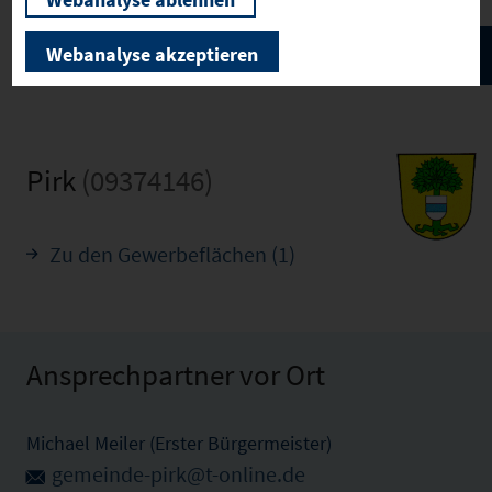
Webanalyse akzeptieren
Pirk
(09374146)
Zu den Gewerbeflächen (1)
Ansprechpartner vor Ort
Michael Meiler (Erster Bürgermeister)
gemeinde-pirk@t-online.de