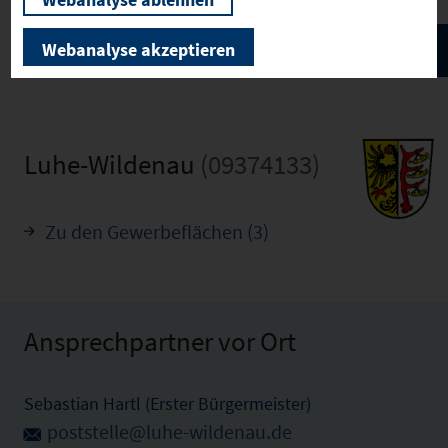
Webanalyse akzeptieren
Luhe-Wildenau
(09374133)
Zu den Gewerbeflächen (3)
Ansprechpartner vor Ort
Sebastian Hartl (Erster Bürgermeister)
poststelle@luhe-wildenau.de