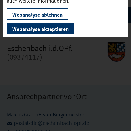
auch weitere Informationen.
Webanalyse ablehnen
Webanalyse akzeptieren
Eschenbach i.d.OPf.
(09374117)
Ansprechpartner vor Ort
Marcus Gradl (Erster Bürgermeister)
poststelle@eschenbach-opf.de