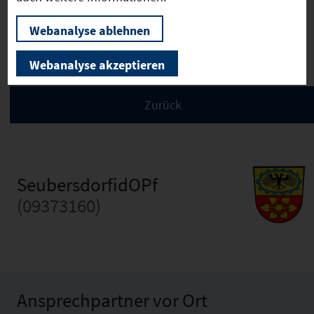
Webanalyse ablehnen
Aktuelle Bauleitplanverfahren
Webanalyse akzeptieren
SeubersdorfidOPf
(09373160)
Ansprechpartner vor Ort