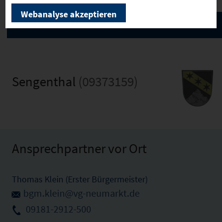
Webanalyse akzeptieren
Sengenthal
(09373159)
Ansprechpartner vor Ort
Thomas Klein (Erster Bürgermeister)
bgm.klein@vg-neumarkt.de
09181-2912-500