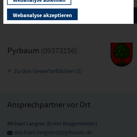
Webanalyse akzeptieren
Pyrbaum
(09373156)
Zu den Gewerbeflächen (1)
Ansprechpartner vor Ort
Michael Langner (Erster Bürgermeister)
michael.langner@pyrbaum.de