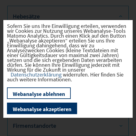
Hebesätze
Sofern Sie uns Ihre Einwilligung erteilen, verwenden
wir Cookies zur Nutzung unseres Webanalyse-Tools
Gewerbest
2025
320 *
Matomo Analytics. Durch einen Klick auf den Button
„Webanalyse akzeptieren“ erteilen Sie uns Ihre
euerhebes
Einwilligung dahingehend, dass wir zu
atz
Analysezwecken Cookies (kleine Textdateien mit
einer Gültigkeitsdauer von maximal zwei Jahren)
Hebesatz
2025
225 *
setzen und die sich ergebenden Daten verarbeiten
der
dürfen. Sie können Ihre Einwilligung jederzeit mit
Wirkung für die Zukunft in unserer
Grundsteu
Datenschutzerklärung
widerrufen. Hier finden Sie
er B
auch weitere Informationen.
* Aktueller Stand gemäß Meldung der
Kommune
Webanalyse ablehnen
Webanalyse akzeptieren
Firmenstandorte