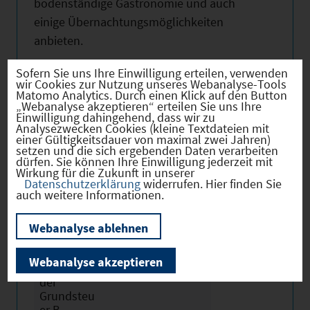
bodenständige Gastronomie und auch
einige Übernachtungsmöglichkeiten
anbieten.
Sofern Sie uns Ihre Einwilligung erteilen, verwenden
Nutzen Sie obenstehende Links für weitere
wir Cookies zur Nutzung unseres Webanalyse-Tools
Informationen!
Matomo Analytics. Durch einen Klick auf den Button
„Webanalyse akzeptieren“ erteilen Sie uns Ihre
Einwilligung dahingehend, dass wir zu
Analysezwecken Cookies (kleine Textdateien mit
einer Gültigkeitsdauer von maximal zwei Jahren)
setzen und die sich ergebenden Daten verarbeiten
dürfen. Sie können Ihre Einwilligung jederzeit mit
Hebesätze
Wirkung für die Zukunft in unserer
Datenschutzerklärung
widerrufen. Hier finden Sie
auch weitere Informationen.
Gewerbest
2025
330 *
Webanalyse ablehnen
euerhebes
atz
Webanalyse akzeptieren
Hebesatz
2025
170 *
der
Grundsteu
er B