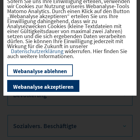
Sofern Sie uns Ihre Einwilligung erteilen, verwenden
der
wir Cookies zur Nutzung unseres Webanalyse-Tools
Grundsteu
Matomo Analytics. Durch einen Klick auf den Button
er B
„Webanalyse akzeptieren“ erteilen Sie uns Ihre
Einwilligung dahingehend, dass wir zu
* Aktueller Stand gemäß Meldung der
Analysezwecken Cookies (kleine Textdateien mit
Kommune
einer Gültigkeitsdauer von maximal zwei Jahren)
setzen und die sich ergebenden Daten verarbeiten
dürfen. Sie können Ihre Einwilligung jederzeit mit
Wirkung für die Zukunft in unserer
Datenschutzerklärung
widerrufen. Hier finden Sie
auch weitere Informationen.
Firmenstandorte
Webanalyse ablehnen
Webanalyse akzeptieren
Bevölkerung
Sozialvers. Beschäftigte