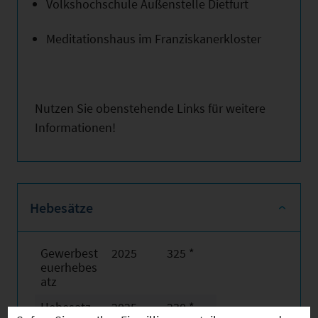
Volkshochschule Außenstelle Dietfurt
Meditationshaus im Franziskanerkloster
Nutzen Sie obenstehende Links für weitere
Informationen!
Hebesätze
Gewerbest
2025
325 *
euerhebes
atz
Hebesatz
2025
230 *