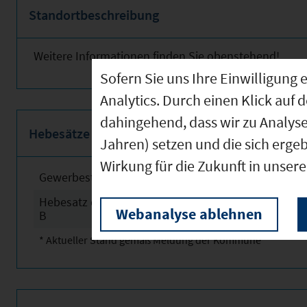
Standortbeschreibung
Weitere Informationen finden Sie obenstehend!
Sofern Sie uns Ihre Einwilligun
Analytics. Durch einen Klick auf 
dahingehend, dass wir zu Analys
Hebesätze
Jahren) setzen und die sich erge
Wirkung für die Zukunft in unser
Gewerbesteuerhebesatz
2025
Hebesatz der Grundsteuer
2025
Webanalyse ablehnen
B
* Aktueller Stand gemäß Meldung der Kommune