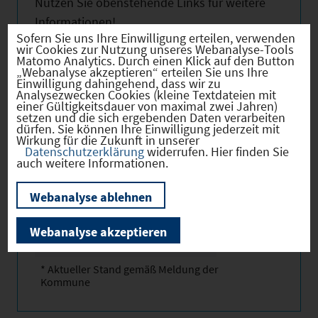
Nutzen Sie obenstehende Links für weitere
Informationen!
Sofern Sie uns Ihre Einwilligung erteilen, verwenden
wir Cookies zur Nutzung unseres Webanalyse-Tools
Matomo Analytics. Durch einen Klick auf den Button
„Webanalyse akzeptieren“ erteilen Sie uns Ihre
Einwilligung dahingehend, dass wir zu
Analysezwecken Cookies (kleine Textdateien mit
Hebesätze
einer Gültigkeitsdauer von maximal zwei Jahren)
setzen und die sich ergebenden Daten verarbeiten
dürfen. Sie können Ihre Einwilligung jederzeit mit
Wirkung für die Zukunft in unserer
Gewerbest
2025
380 *
Datenschutzerklärung
widerrufen. Hier finden Sie
euerhebes
auch weitere Informationen.
atz
Webanalyse ablehnen
Hebesatz
2025
230 *
der
Grundsteu
Webanalyse akzeptieren
er B
* Aktueller Stand gemäß Meldung der
Kommune