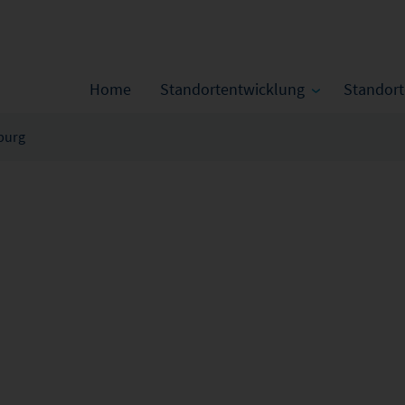
Home
Standortentwicklung
Standor
burg