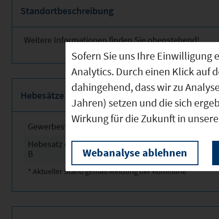
Standortbeschreibung
Weitere Informationen finden Sie obenstehend!
Sofern Sie uns Ihre Einwilligun
Analytics. Durch einen Klick auf 
dahingehend, dass wir zu Analys
Hebesätze
Jahren) setzen und die sich erge
Wirkung für die Zukunft in unser
Gewerbesteuerhebesatz
2025
Hebesatz der Grundsteuer
2025
Webanalyse ablehnen
B
* Aktueller Stand gemäß Meldung der Kommune