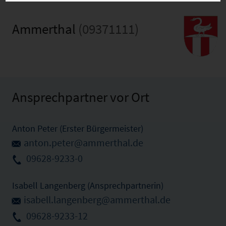
Ammerthal
(09371111)
Ansprechpartner vor Ort
Anton Peter (Erster Bürgermeister)
anton.peter@ammerthal.de
09628-9233-0
Isabell Langenberg (Ansprechpartnerin)
isabell.langenberg@ammerthal.de
09628-9233-12