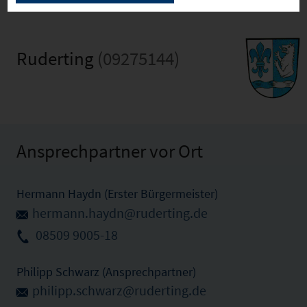
Ruderting
(09275144)
Ansprechpartner vor Ort
Hermann Haydn (Erster Bürgermeister)
hermann.haydn@ruderting.de
08509 9005-18
Philipp Schwarz (Ansprechpartner)
philipp.schwarz@ruderting.de