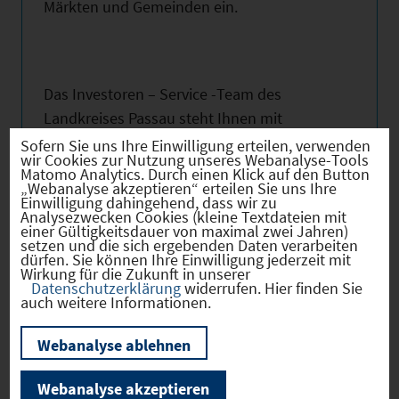
Märkten und Gemeinden ein.
Das Investoren – Service -Team des
Landkreises Passau steht Ihnen mit
professionellem Projektmanagement von
Sofern Sie uns Ihre Einwilligung erteilen, verwenden
wir Cookies zur Nutzung unseres Webanalyse-Tools
der Planung bis zur Durchführung Ihrer
Matomo Analytics. Durch einen Klick auf den Button
„Webanalyse akzeptieren“ erteilen Sie uns Ihre
Planungen konstruktiv zur Seite.
Einwilligung dahingehend, dass wir zu
Analysezwecken Cookies (kleine Textdateien mit
einer Gültigkeitsdauer von maximal zwei Jahren)
www.landkreis-passau.de
setzen und die sich ergebenden Daten verarbeiten
dürfen. Sie können Ihre Einwilligung jederzeit mit
Wirkung für die Zukunft in unserer
www.wirtschaftsregion-passau.de
Datenschutzerklärung
widerrufen. Hier finden Sie
auch weitere Informationen.
Nutzen Sie obenstehende Links für weitere
Webanalyse ablehnen
Informationen!
Webanalyse akzeptieren