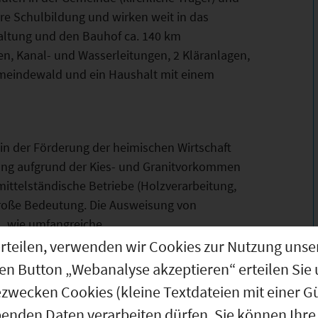
re Schulbildung und wirken weit in das
altung und den Bauhof ca. 140 km
, Kanal- und Wasserleitungen, 2 Kläranlagen,
meindewald und ein Haushalt mit einem
in der Förderung der heimischen Wirtschaft
ung aufgrund der Kies- und Granitvorkommen
ttelständische Betriebe (Holzverarbeitung,
große Bedeutung. Die Ausweisung von
l, wie umfangreiche
olfach, Förderung von Landschafts- und
g erteilen, verwenden wir Cookies zur Nutzung u
den Button „Webanalyse akzeptieren“ erteilen Sie 
ezwecken Cookies (kleine Textdateien mit einer G
benden Daten verarbeiten dürfen. Sie können Ihre 
hon seit über 100 Jahren der Tourismus eine