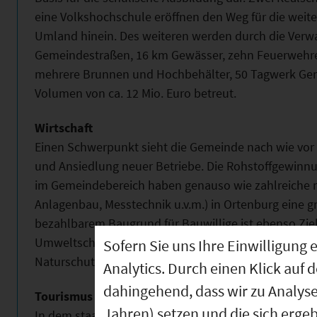
eine Volkshochschule eröffnen den Weg für die weite
Umland hinein. Des weiteren werden durch die Verw
Gemeindestraßen, 16 km Gewässer, zehn Feuerwehren
mehrere Brunnen und Hochbehälter, 50 Tagwerk Ge
Volumen von ca. 12 Mio. Euro betreut.
Wirtschaft
Einen Schwerpunkt sieht die Gemeinde nach wie vor 
und Ansiedlung neuer Betriebe. Die Rohstoffgewinn
im Gemeindebereich haben genauso wie zahlreiche mi
Anlagenbau, Messtechnik u.v.m.) in Ortenburg eine 
bezahlbarem Baugrund für Bauwillige ist ebenso Zie
Umweltschutzmaßnahmen (z. B. Renaturierung der W
Sofern Sie uns Ihre Einwilligun
Naturschutz).
Analytics. Durch einen Klick auf 
dahingehend, dass wir zu Analys
Tourismus
Jahren) setzen und die sich erge
In dem staatlich anerkannten Erholungsort spielt sc