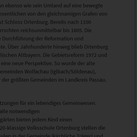
nn ebenso wie sein Umland auf eine bewegte
wesentlichen von den gleichnamigen Grafen von
t Schloss Ortenburg. Bereits nach 1100
rrschten reichsunmittelbar bis 1805. Die
ie Durchführung der Reformation und
hte. Über Jahrhunderte hinweg blieb Ortenburg
lischen Altbayern. Die Gebietsreform 1972 und
ine neue Perspektive. So wurde der alte
Gemeinden Wolfachau (Iglbach/Söldenau),
r der größten Gemeinden im Landkreis Passau.
etzungen für ein lebendiges Gemeinwesen.
 alle notwendigen
rgärten bieten jedem Kind einen
20-klassige Volksschule Ortenburg stellen die
hulen in der Gemeinde (kirchliche Träger) und