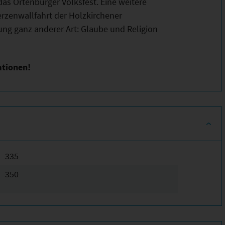
das Ortenburger Volksfest. Eine weitere
erzenwallfahrt der Holzkirchener
ng ganz anderer Art: Glaube und Religion
ationen!
335
350