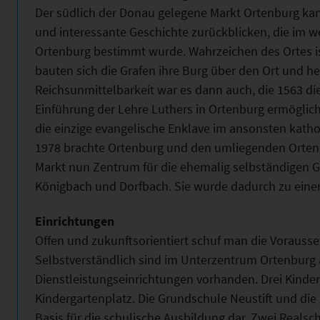
Der südlich der Donau gelegene Markt Ortenburg ka
und interessante Geschichte zurückblicken, die im 
Ortenburg bestimmt wurde. Wahrzeichen des Ortes is
bauten sich die Grafen ihre Burg über den Ort und he
Reichsunmittelbarkeit war es dann auch, die 1563 d
Einführung der Lehre Luthers in Ortenburg ermöglic
die einzige evangelische Enklave im ansonsten katho
1978 brachte Ortenburg und den umliegenden Orten e
Markt nun Zentrum für die ehemalig selbständigen 
Königbach und Dorfbach. Sie wurde dadurch zu eine
Einrichtungen
Offen und zukunftsorientiert schuf man die Vorauss
Selbstverständlich sind im Unterzentrum Ortenburg
Dienstleistungseinrichtungen vorhanden. Drei Kinde
Kindergartenplatz. Die Grundschule Neustift und die 
Basis für die schulische Ausbildung dar. Zwei Realsc