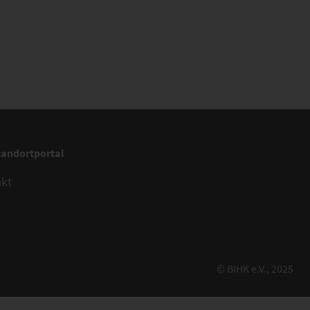
tandortportal
akt
© BIHK e.V., 2025