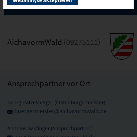
Webanalyse akzeptieren
AichavormWald
(09275111)
Ansprechpartner vor Ort
Georg Hatzesberger (Erster Bürgermeister)
buergermeister@aichavormwald.de
Andreas Gastinger (Ansprechpartner)
a.gastinger@aichavormwald.de