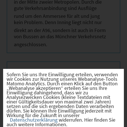
in der Mitte zweier Metropolen. Durch die
gute Verkehrsanbindung sind Ausflüge
rund um den Ammersee für alt und jung
kein Problem. Denn Inning liegt nicht nur
direkt an der A96, sondern ist auch in Form
von Bussen an das Münchner Verkehrsnetz
angeschlossen.
Hebesätze
Sofern Sie uns Ihre Einwilligung erteilen, verwenden
wir Cookies zur Nutzung unseres Webanalyse-Tools
Matomo Analytics. Durch einen Klick auf den Button
„Webanalyse akzeptieren“ erteilen Sie uns Ihre
Gewerbest
2024
330
Einwilligung dahingehend, dass wir zu
euerhebes
Analysezwecken Cookies (kleine Textdateien mit
atz
einer Gültigkeitsdauer von maximal zwei Jahren)
setzen und die sich ergebenden Daten verarbeiten
dürfen. Sie können Ihre Einwilligung jederzeit mit
Hebesatz
2024
320
Wirkung für die Zukunft in unserer
der
Datenschutzerklärung
widerrufen. Hier finden Sie
Grundsteu
auch weitere Informationen.