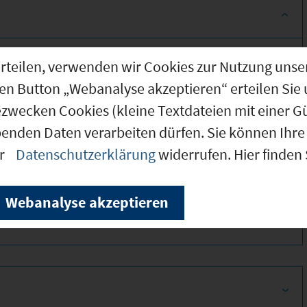
g erteilen, verwenden wir Cookies zur Nutzung u
den Button „Webanalyse akzeptieren“ erteilen Sie 
ezwecken Cookies (kleine Textdateien mit einer G
benden Daten verarbeiten dürfen. Sie können Ihre 
er
Datenschutzerklärung
widerrufen. Hier finden
330
Webanalyse akzeptieren
350