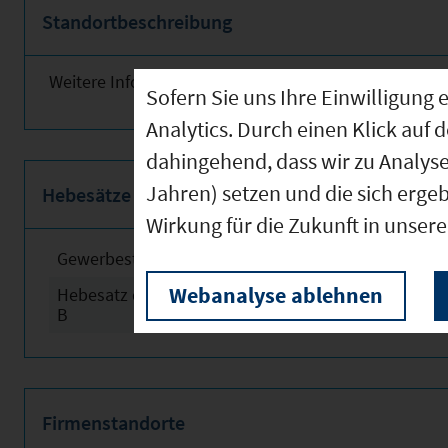
Standortbeschreibung
Weitere Informationen finden Sie obenstehend!
Sofern Sie uns Ihre Einwilligun
Analytics. Durch einen Klick auf 
dahingehend, dass wir zu Analys
Jahren) setzen und die sich erge
Hebesätze
Wirkung für die Zukunft in unser
Gewerbesteuerhebesatz
2024
Webanalyse ablehnen
Hebesatz der Grundsteuer
2024
B
Firmenstandorte