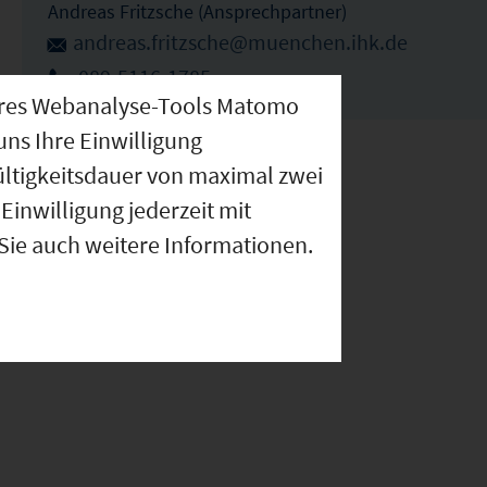
Andreas Fritzsche (Ansprechpartner)
andreas.fritzsche@muenchen.ihk.de
089-5116-1785
nseres Webanalyse-Tools Matomo
uns Ihre Einwilligung
ültigkeitsdauer von maximal zwei
Einwilligung jederzeit mit
 Sie auch weitere Informationen.