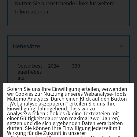
Nutzen Sie obenstehende Links für weitere
Informationen!
Hebesätze
Gewerbest
2024
390
euerhebes
atz
Hebesatz
2024
380
Sofern Sie uns Ihre Einwilligung erteilen, verwenden
wir Cookies zur Nutzung unseres Webanalyse-Tools
der
Matomo Analytics. Durch einen Klick auf den Button
Grundsteu
„Webanalyse akzeptieren“ erteilen Sie uns Ihre
er B
Einwilligung dahingehend, dass wir zu
Analysezwecken Cookies (kleine Textdateien mit
einer Gültigkeitsdauer von maximal zwei Jahren)
setzen und die sich ergebenden Daten verarbeiten
dürfen. Sie können Ihre Einwilligung jederzeit mit
Wirkung für die Zukunft in unserer