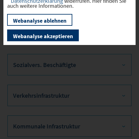
Datenschutzerklärung
widerrufen. Hier finden Sie
Firmenstandorte
auch weitere Informationen.
Webanalyse ablehnen
Bevölkerung
Webanalyse akzeptieren
Sozialvers. Beschäftigte
Verkehrsinfrastruktur
Kommunale Infrastruktur