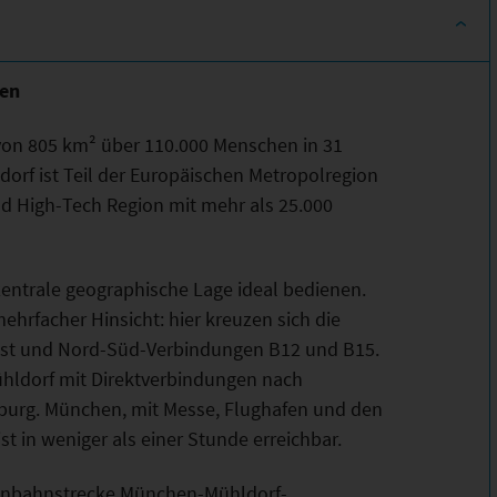
hen
 von 805 km² über 110.000 Menschen in 31
orf ist Teil der Europäischen Metropolregion
 High-Tech Region mit mehr als 25.000
zentrale geographische Lage ideal bedienen.
ehrfacher Hinsicht: hier kreuzen sich die
Ost und Nord-Süd-Verbindungen B12 und B15.
ühldorf mit Direktverbindungen nach
burg. München, mit Messe, Flughafen und den
t in weniger als einer Stunde erreichbar.
senbahnstrecke München-Mühldorf-