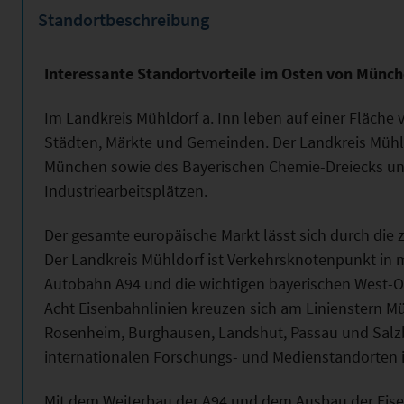
Standortbeschreibung
Interessante Standortvorteile im Osten von Münc
Im Landkreis Mühldorf a. Inn leben auf einer Fläche
Städten, Märkte und Gemeinden. Der Landkreis Mühld
München sowie des Bayerischen Chemie-Dreiecks und
Industriearbeitsplätzen.
Der gesamte europäische Markt lässt sich durch die 
Der Landkreis Mühldorf ist Verkehrsknotenpunkt in m
Autobahn A94 und die wichtigen bayerischen West-
Acht Eisenbahnlinien kreuzen sich am Linienstern M
Rosenheim, Burghausen, Landshut, Passau und Salz
internationalen Forschungs- und Medienstandorten is
Mit dem Weiterbau der A94 und dem Ausbau der Ei