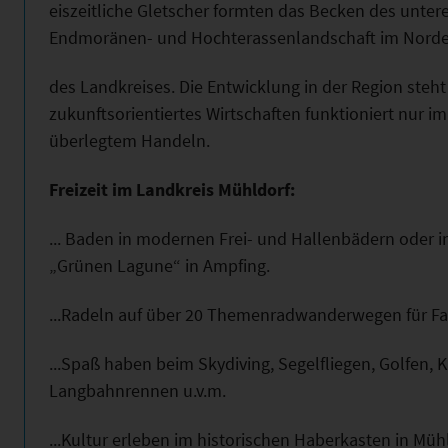
eiszeitliche Gletscher formten das Becken des untere
Endmoränen- und Hochterassenlandschaft im Nord
des Landkreises. Die Entwicklung in der Region ste
zukunftsorientiertes Wirtschaften funktioniert nur 
überlegtem Handeln.
Freizeit im Landkreis Mühldorf:
... Baden in modernen Frei- und Hallenbädern oder i
„Grünen Lagune“ in Ampfing.
...Radeln auf über 20 Themenradwanderwegen für Fa
...Spaß haben beim Skydiving, Segelfliegen, Golfen, 
Langbahnrennen u.v.m.
...Kultur erleben im historischen Haberkasten in Müh