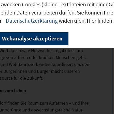
ezwecken Cookies (kleine Textdateien mit einer G
rkskammer sowie die Akademie der Industrie-
benden Daten verarbeiten dürfen. Sie können Ihre 
 Weiterbildungsangebot.
er
Datenschutzerklärung
widerrufen. Hier finden
en in Garching, Weihenstephan, der
d zu den weiteren Hochschulen in
Webanalyse akzeptieren
Wissen aus Forschung und Praxis profitieren.
Wert auf soziale Netzwerke – egal ob es um
lege von älteren oder kranken Menschen geht.
 und Wohlfahrtsverbänden koordiniert u.a. den
ler Bürgerinnen und Bürger macht unseren
source für die Zukunft.
aum zum Leben
dorf finden Sie Raum zum Aufatmen – und Ihre
e unberührte und abwechslungsreiche Natur: