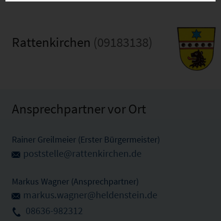
Rattenkirchen
(09183138)
Ansprechpartner vor Ort
Rainer Greilmeier (Erster Bürgermeister)
poststelle@rattenkirchen.de
Markus Wagner (Ansprechpartner)
markus.wagner@heldenstein.de
08636-982312