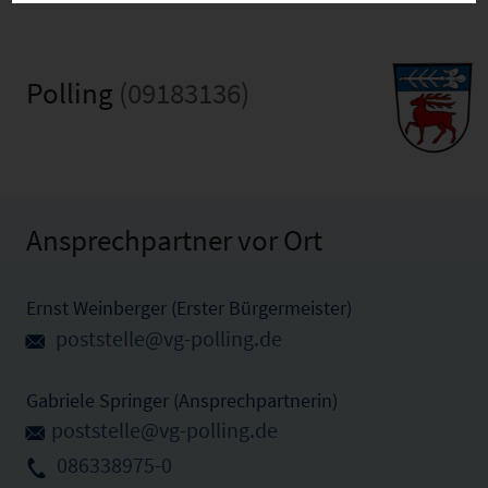
Polling
(09183136)
Ansprechpartner vor Ort
Ernst Weinberger (Erster Bürgermeister)
poststelle@vg-polling.de
Gabriele Springer (Ansprechpartnerin)
poststelle@vg-polling.de
086338975-0