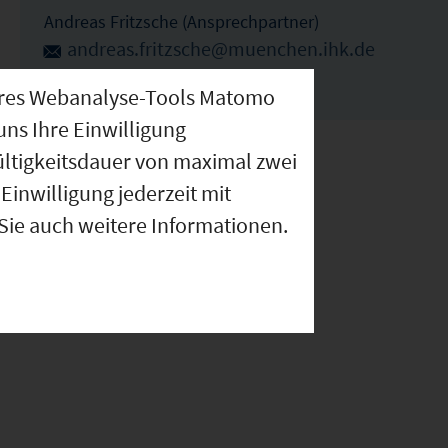
Andreas Fritzsche (Ansprechpartner)
andreas.fritzsche@muenchen.ihk.de
089-5116-1785
nseres Webanalyse-Tools Matomo
uns Ihre Einwilligung
ültigkeitsdauer von maximal zwei
Einwilligung jederzeit mit
 Sie auch weitere Informationen.