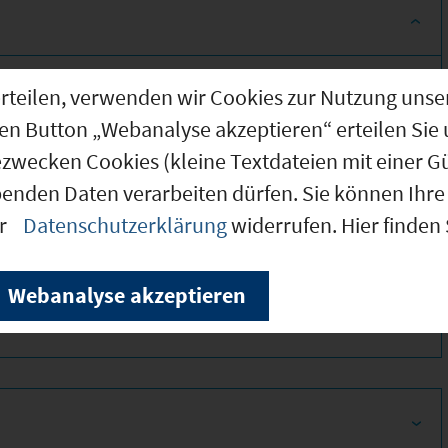
g erteilen, verwenden wir Cookies zur Nutzung u
den Button „Webanalyse akzeptieren“ erteilen Sie 
ezwecken Cookies (kleine Textdateien mit einer G
benden Daten verarbeiten dürfen. Sie können Ihre 
er
Datenschutzerklärung
widerrufen. Hier finden
380
Webanalyse akzeptieren
400