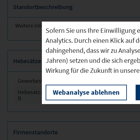
Standortbeschreibung
Weitere Informationen finden Sie obenstehend!
Sofern Sie uns Ihre Einwilligun
Analytics. Durch einen Klick auf 
dahingehend, dass wir zu Analys
Jahren) setzen und die sich erge
Hebesätze
Wirkung für die Zukunft in unser
Gewerbesteuerhebesatz
2024
Webanalyse ablehnen
Hebesatz der Grundsteuer
2024
B
Firmenstandorte