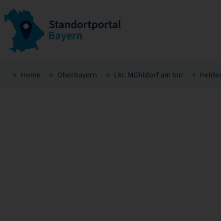
Home
Oberbayern
Lkr. Mühldorf am Inn
Helde