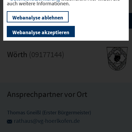
auch weitere Informationen.
Webanalyse ablehnen
Webanalyse akzeptieren
Wörth
(09177144)
Ansprechpartner vor Ort
Thomas Gneißl (Erster Bürgermeister)
rathaus@vg-hoerlkofen.de