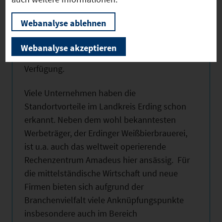
Fahrradfahrer finden ein gut ausgebautes
Webanalyse ablehnen
Radwegenetz mit interessanten und
hervorragend ausgeschilderten Touren.
Webanalyse akzeptieren
Auch eine eigene Radwegekarte steht zur
Verfügung.
Viele Unternehmen haben die
Standortvorteile im Landkreis Erding schon
erkannt. Neben dem wohl bekanntesten
Werbeträger, der Erdinger Weißbierbrauerei,
ist u.a. auch das weltweit operierende
Rechenzentrum Amadeus hier ansässig. Für
die mittelständische Wirtschaft und neue
Firmen bieten sich aufgrund der
Branchenvielfalt viele Anknüpfungspunkte
insbesondere auch im Bereich