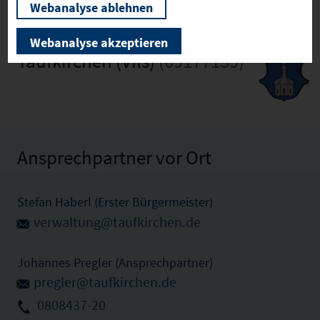
Webanalyse ablehnen
Webanalyse akzeptieren
Taufkirchen (Vils)
(09177139)
Ansprechpartner vor Ort
Stefan Haberl (Erster Bürgermeister)
verwaltung@taufkirchen.de
Johannes Pregler (Ansprechpartner)
pregler@taufkirchen.de
0808437-20