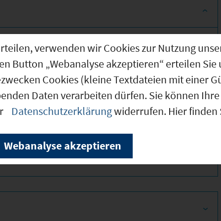
ionen!
g erteilen, verwenden wir Cookies zur Nutzung u
den Button „Webanalyse akzeptieren“ erteilen Sie 
ezwecken Cookies (kleine Textdateien mit einer G
benden Daten verarbeiten dürfen. Sie können Ihre 
er
Datenschutzerklärung
widerrufen. Hier finden
440
Webanalyse akzeptieren
440