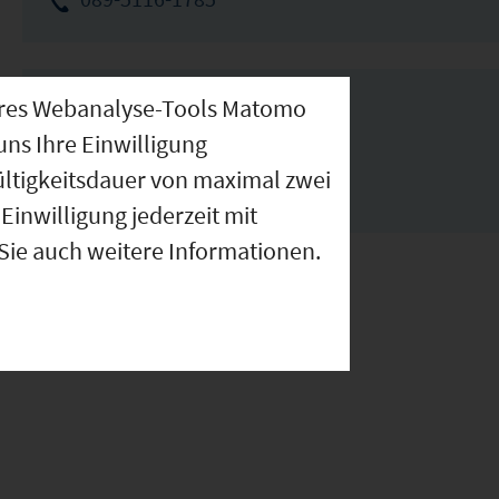
nseres Webanalyse-Tools Matomo
Links
uns Ihre Einwilligung
ültigkeitsdauer von maximal zwei
www.langenpreising.de
Einwilligung jederzeit mit
 Sie auch weitere Informationen.