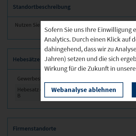
Standortbeschreibung
Nutzen Sie obenstehende Links für weitere Informat
Sofern Sie uns Ihre Einwilligun
Analytics. Durch einen Klick auf 
dahingehend, dass wir zu Analys
Jahren) setzen und die sich erge
Hebesätze
Wirkung für die Zukunft in unser
Gewerbesteuerhebesatz
2024
Webanalyse ablehnen
Hebesatz der Grundsteuer
2024
B
Firmenstandorte