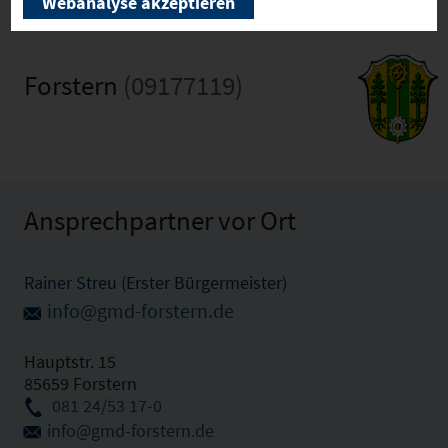
Webanalyse akzeptieren
Forstern
(09177119)
Ansprechpartner vor Ort
Rainer Streu (Erster Bürgermeister)
info@gmd-forstern.de
Hauptstr. 15
85659 Forstern
081 24/53 17-0
info@gmd-forstern.de