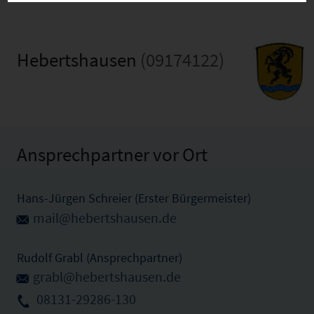
Hebertshausen
(09174122)
Ansprechpartner vor Ort
Hans-Jürgen Schreier (Erster Bürgermeister)
mail@hebertshausen.de
Rudolf Grabl (Ansprechpartner)
grabl@hebertshausen.de
08131-29286-130