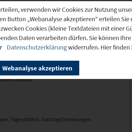
 sowie die Linie A Richtung Altomünster und
g erteilen, verwenden wir Cookies zur Nutzung u
den Button „Webanalyse akzeptieren“ erteilen Sie 
ezwecken Cookies (kleine Textdateien mit einer G
benden Daten verarbeiten dürfen. Sie können Ihre 
er
Datenschutzerklärung
widerrufen. Hier finden
 Stellenwert -
Webanalyse akzeptieren
dkreis Dachau)
ppen, Tagesstätten, Ganztagsbetreuungen