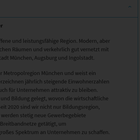
er
offene und leistungsfähige Region. Modern, aber
lichen Räumen und verkehrlich gut vernetzt mit
tadt München, Augsburg und Ingolstadt.
er Metropolregion München und weist ein
zeichnen jährlich steigende Einwohnerzahlen
uch für Unternehmen attraktiv zu bleiben.
und Bildung gelegt, wovon die wirtschaftliche
it 2020 sind wir nicht nur Bildungsregion,
s werden stetig neue Gewerbegebiete
d Breitbandnetze getätigt, um
 großes Spektrum an Unternehmen zu schaffen.