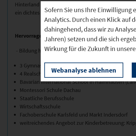
Hinterland wird durch die S2 Richtung Petershausen
Sofern Sie uns Ihre Einwilligun
ein dichtes Busnetz erschlossen.
Analytics. Durch einen Klick auf 
dahingehend, dass wir zu Analys
Hervorragende soziale Infrastruktur
Jahren) setzen und die sich erge
Wirkung für die Zukunft in unser
- Bildung hat im Landkreis Dachau einen sehr hohen
3 Gymnasien
Webanalyse ablehnen
4 Realschulen
Bavarian International School in Haimhausen (Lan
Montessori Schule Dachau
Staatliche Berufsschule
Wirtschaftsschule
Fachoberschule Karlsfeld und Markt Indersdorf
weitreichendes Angebot zur Kinderbetreuung: Kri