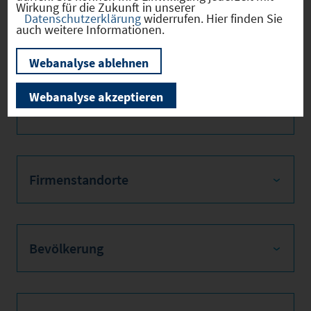
Wirkung für die Zukunft in unserer
Gewerbest
2024
340
Datenschutzerklärung
widerrufen. Hier finden Sie
euerhebes
auch weitere Informationen.
atz
Webanalyse ablehnen
Hebesatz
2024
360
der
Grundsteu
Webanalyse akzeptieren
er B
Firmenstandorte
Bevölkerung