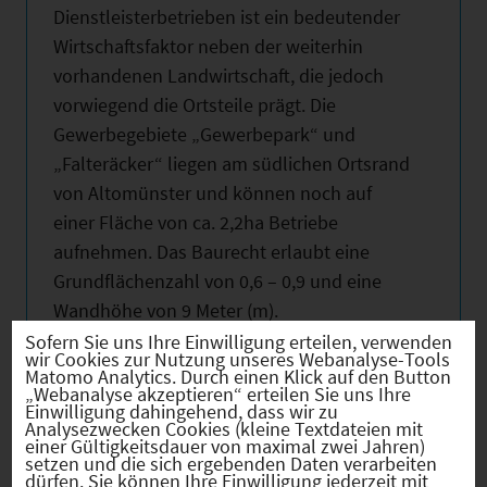
Dienstleisterbetrieben ist ein bedeutender
Wirtschaftsfaktor neben der weiterhin
vorhandenen Landwirtschaft, die jedoch
vorwiegend die Ortsteile prägt. Die
Gewerbegebiete „Gewerbepark“ und
„Falteräcker“ liegen am südlichen Ortsrand
von Altomünster und können noch auf
einer Fläche von ca. 2,2ha Betriebe
aufnehmen. Das Baurecht erlaubt eine
Grundflächenzahl von 0,6 – 0,9 und eine
Wandhöhe von 9 Meter (m).
Sofern Sie uns Ihre Einwilligung erteilen, verwenden
wir Cookies zur Nutzung unseres Webanalyse-Tools
Matomo Analytics. Durch einen Klick auf den Button
„Webanalyse akzeptieren“ erteilen Sie uns Ihre
Einwilligung dahingehend, dass wir zu
Analysezwecken Cookies (kleine Textdateien mit
Hebesätze
einer Gültigkeitsdauer von maximal zwei Jahren)
setzen und die sich ergebenden Daten verarbeiten
dürfen. Sie können Ihre Einwilligung jederzeit mit