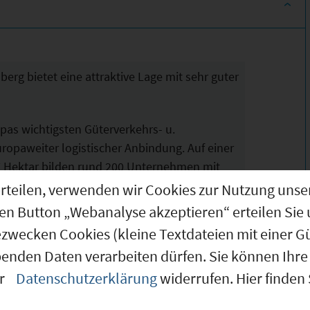
erg bietet eine attraktive Lage mit sehr guter
opas wichtigsten Güterverkehrs- u.
uropaweiter logistischer Anbindung. Auf einer
 Hektar bilden rund 200 Unternehmen mit
tzen einen bunten Branchenmix aus Logistik,
g erteilen, verwenden wir Cookies zur Nutzung u
Industrie- Handel, Lagerung und
den Button „Webanalyse akzeptieren“ erteilen Sie 
rvicedienstleistern.
ezwecken Cookies (kleine Textdateien mit einer G
benden Daten verarbeiten dürfen. Sie können Ihre 
ayernhafen Nürnberg eine komplette Büroetage
ines Verwaltungsgebäudes zur Vermietung.
er
Datenschutzerklärung
widerrufen. Hier finden