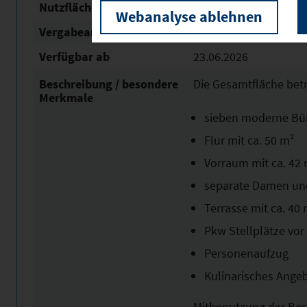
Nutzfläche
440 m²
Webanalyse ablehnen
Vergabeart
Vermietung
Verfügbar ab
23.06.2026
Beschreibung / besondere
Die Gesamtfläche bet
Merkmale
sieben moderne Bü
Flur mit ca. 50 m²
Vorraum mit ca. 42
separate Damen un
Terrasse mit ca. 40
Pkw Stellplätze vo
Personenaufzug
Kulinarisches Ange
Mitbenutzung der Be