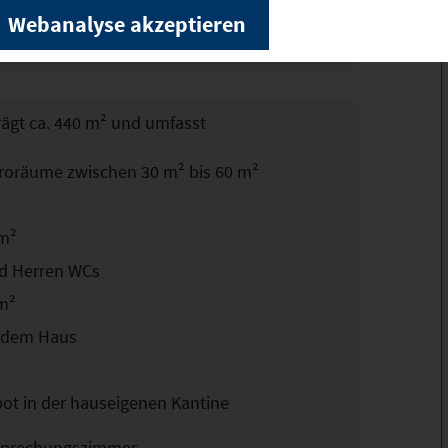
Webanalyse akzeptieren
rägt ca. 440 m² und umfasst
roräume zwischen 30 m² bis 60 m²
 m²
d Herren WCs
 m²
r dem Haus
bot in der hauseigenen Kantine
sprechungszimmer