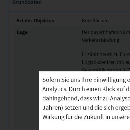
Grunddaten
Art des Objektes
Büroflächen
Lage
Der bayernhafen Nürnb
Verkehrsbindung.
Er zählt heute zu Eur
Logistikzentren mit e
Gesamtfläche von 337
rund 8.000 Arbeitsplä
Sofern Sie uns Ihre Einwilligun
Umschlag, Recycling, 
Analytics. Durch einen Klick auf 
verkehrsrelevanten Se
dahingehend, dass wir zu Analys
Jahren) setzen und die sich erge
Ab sofort steht im b
im 1. Obergeschoss e
Wirkung für die Zukunft in unser