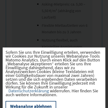
Asking-Mietpreis: ca. 5,00 –
5,50 €/m² (abhängig von
Laufzeit)
Flexible Mietlaufzeiten von 6
Monaten bis zu 3 Jahren
Nutzung flexibel, auch
kleinteilige Anmietungen
Sofern Sie uns Ihre Einwilligung erteilen, verwenden
grundsätzlich möglich
wir Cookies zur Nutzung unseres Webanalyse-Tools
Matomo Analytics. Durch einen Klick auf den Button
„Webanalyse akzeptieren“ erteilen Sie uns Ihre
Einwilligung dahingehend, dass wir zu
Analysezwecken Cookies (kleine Textdateien mit
einer Gültigkeitsdauer von maximal zwei Jahren)
setzen und die sich ergebenden Daten verarbeiten
dürfen. Sie können Ihre Einwilligung jederzeit mit
Wir weisen ausdrücklich darauf hin, dass
Wirkung für die Zukunft in unserer
Datenschutzerklärung
widerrufen. Hier finden Sie
vorstehende Informationen auf den Angaben des
auch weitere Informationen.
Anbieters beruhen und von uns nicht auf
Plausibilität, Vollständigkeit und Richtigkeit
Webanalyse ablehnen